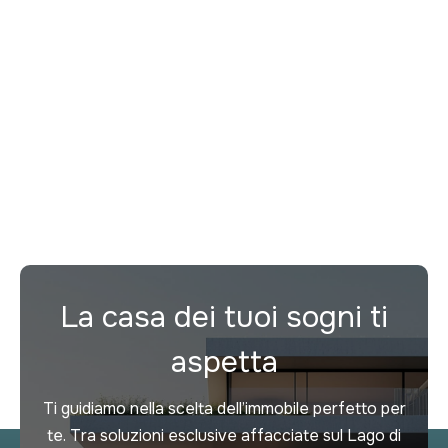
Appartamento con Piscina A
Prenotato
Desenzano del Garda
1
3
206 m²
Next
La casa dei tuoi sogni ti
aspetta
Ti guidiamo nella scelta dell’immobile perfetto per
te. Tra soluzioni esclusive affacciate sul Lago di