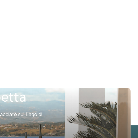
Next
petta
facciate sul Lago di